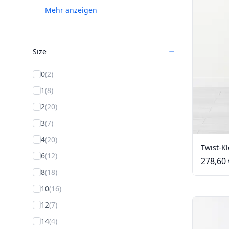
Mehr anzeigen
Size
0
(2)
1
(8)
2
(20)
3
(7)
4
(20)
Twist-Kl
6
(12)
278,60 
8
(18)
10
(16)
12
(7)
14
(4)