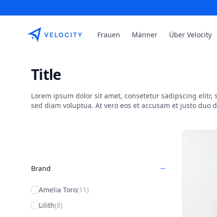
Etribes Connect GmbH
Frauen
Männer
Über Velocity
Title
Lorem ipsum dolor sit amet, consetetur sadipscing elitr
sed diam voluptua. At vero eos et accusam et justo duo 
Products
Brand
Amelia Toro
(11)
Lilith
(8)