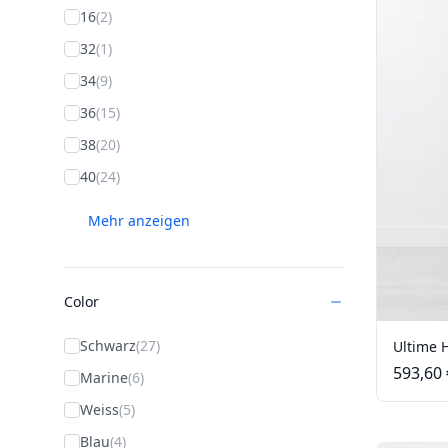
16
(2)
32
(1)
34
(9)
36
(15)
38
(20)
40
(24)
Mehr anzeigen
Color
Schwarz
(27)
Ultime 
593,60 
Marine
(6)
Weiss
(5)
Blau
(4)